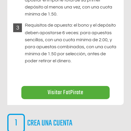
apostar el importe total de su primer
depósito al menos una vez, con una cuota
mínima de 1.50.
Requisitos de apuesta: el bono y el depósito
deben apostarse 6 veces: para apuestas
sencillas, con una cuota mínima de 2.00, y
para apuestas combinadas, con una cuota
mínima de 1.50 por selección, antes de
poder retirar el dinero.
Visitar FatPirate
1
CREA UNA CUENTA