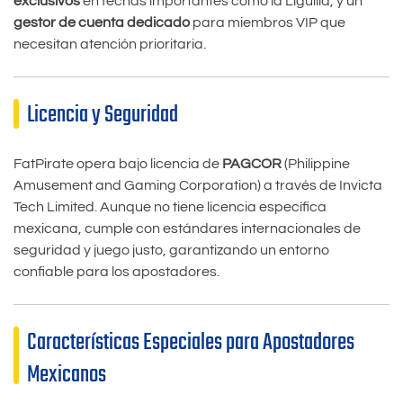
exclusivos
en fechas importantes como la Liguilla, y un
gestor de cuenta dedicado
para miembros VIP que
necesitan atención prioritaria.
Licencia y Seguridad
FatPirate opera bajo licencia de
PAGCOR
(Philippine
Amusement and Gaming Corporation) a través de Invicta
Tech Limited. Aunque no tiene licencia específica
mexicana, cumple con estándares internacionales de
seguridad y juego justo, garantizando un entorno
confiable para los apostadores.
Características Especiales para Apostadores
Mexicanos