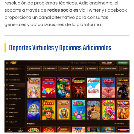
resolución de problemas técnicos. Adicionalmente, el
soporte a través de
redes sociales
vía Twitter y Facebook
proporciona un canal alternativo para consultas
generales y actualizaciones de la plataforma.
Deportes Virtuales y Opciones Adicionales