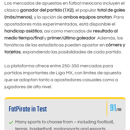
Los mercados de apuestas en fútbol mexicano incluyen el
clásico
ganador del partido (1X2)
, el popular
total de goles
(más/menos)
, y la opción de
ambos equipos anotan
. Para
apostadores más experimentados, está disponible el
handicap asiático
, así como mercados de
resultado al
medio tiempo/final
y
primer/último goleador
. Además, los
fanáticos de las estadísticas pueden apostar en
córners y
tarjetas
, expandiendo las posibilidades de cada partido.
La plataforma ofrece entre 250-350 mercados para
partidos importantes de Liga MX, con límites de apuesta
que se adaptan tanto a apostadores casuales como a
jugadores de alto nivel.
91
FatPirate in Test
/100
Many sports to choose from – including football,
tennis, basketball, motorsports and esports