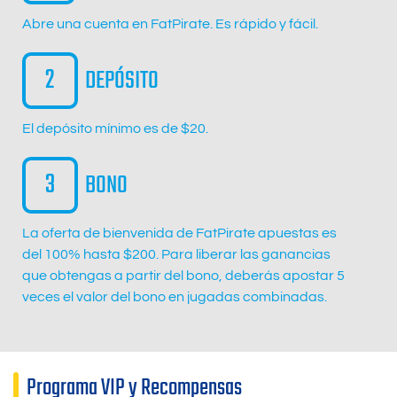
Abre una cuenta en FatPirate. Es rápido y fácil.
2
DEPÓSITO
El depósito mínimo es de $20.
3
BONO
La oferta de bienvenida de FatPirate apuestas es
del 100% hasta $200. Para liberar las ganancias
que obtengas a partir del bono, deberás apostar 5
veces el valor del bono en jugadas combinadas.
Programa VIP y Recompensas