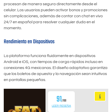
procesan de manera segura directamente desde el
celular. Los usuarios pueden activar bonos y promociones
sin complicaciones, además de contar con chat en vivo
24/7 en español para resolver cualquier duda en el
momento.
Rendimiento en Dispositivos
La plataforma funciona fluidamente en dispositivos
Android e iOS, con tiempos de carga rápidos incluso en
conexiones 4G mexicanas. El diseño adaptativo garantiza
que los boletos de apuesta y la navegación sean intuitivos
en pantallas pequeñas.
91
/100
LEER RESEÑA