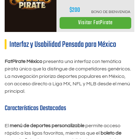
$200
BONO DE BIENVENIDA
Visitar FatPirate
Interfaz y Usabilidad Pensada para México
FatPirate México
presenta una interfaz con temática
pirata única que la distingue de competidores genéricos.
La navegación prioriza deportes populares en México,
con acceso directo a Liga MX, NFL y MLB desde el menú
principal.
Características Destacadas
El
menú de deportes personalizable
permite acceso
rápido a las ligas favoritas, mientras que el
boleto de