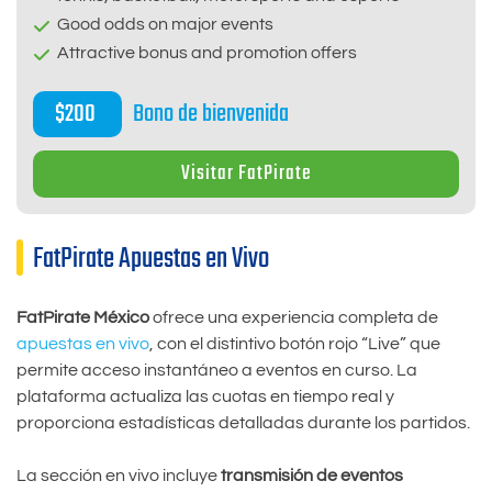
Good odds on major events
Attractive bonus and promotion offers
$200
Bono de bienvenida
Visitar FatPirate
FatPirate Apuestas en Vivo
FatPirate México
ofrece una experiencia completa de
apuestas en vivo
, con el distintivo botón rojo “Live” que
permite acceso instantáneo a eventos en curso. La
plataforma actualiza las cuotas en tiempo real y
proporciona estadísticas detalladas durante los partidos.
La sección en vivo incluye
transmisión de eventos