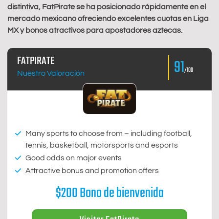
distintiva, FatPirate se ha posicionado rápidamente en el
mercado mexicano ofreciendo excelentes cuotas en Liga
MX y bonos atractivos para apostadores aztecas.
FATPIRATE
91
/100
Nuestro Valoración
Many sports to choose from – including football,
tennis, basketball, motorsports and esports
Good odds on major events
Attractive bonus and promotion offers
$200 Bono de bienvenida