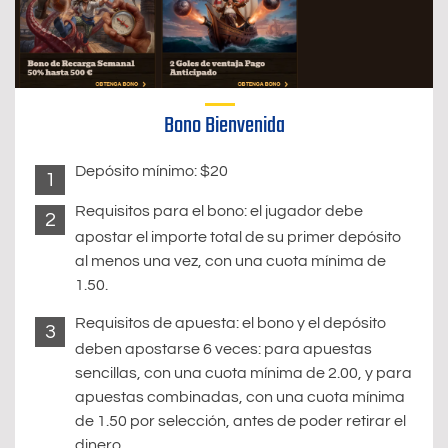
Bono Bienvenida
Depósito mínimo: $20
Requisitos para el bono: el jugador debe
apostar el importe total de su primer depósito
al menos una vez, con una cuota mínima de
1.50.
Requisitos de apuesta: el bono y el depósito
deben apostarse 6 veces: para apuestas
sencillas, con una cuota mínima de 2.00, y para
apuestas combinadas, con una cuota mínima
de 1.50 por selección, antes de poder retirar el
dinero.