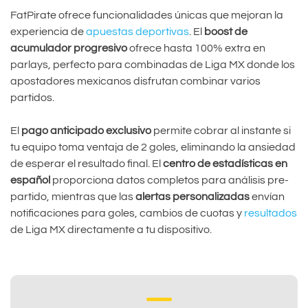
FatPirate ofrece funcionalidades únicas que mejoran la
experiencia de
apuestas deportivas
. El
boost de
acumulador progresivo
ofrece hasta 100% extra en
parlays, perfecto para combinadas de Liga MX donde los
apostadores mexicanos disfrutan combinar varios
partidos.
El
pago anticipado exclusivo
permite cobrar al instante si
tu equipo toma ventaja de 2 goles, eliminando la ansiedad
de esperar el resultado final. El
centro de estadísticas en
español
proporciona datos completos para análisis pre-
partido, mientras que las
alertas personalizadas
envían
notificaciones para goles, cambios de cuotas y
resultados
de Liga MX directamente a tu dispositivo.