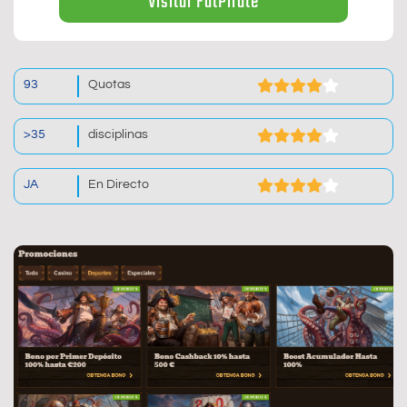
Visitar FatPirate
93
Quotas
>35
disciplinas
JA
En Directo