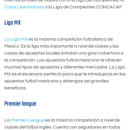
internacionales de clubes como la Liga de Campeones, la
Copa Libertadores
o la Liga de Campeones CONCACAF.
Liga MX
La Liga MX
es la máxima competición futbolística de
México. Es la liga más importante a nivel de clubes y las
casas de apuestas locales brindan una gran cobertura a
la competición. Las apuestas futbol mexicano te ofrecen
muchos tipos de apuestas y diferentes mercados. La Liga
MX es el escenario perfecto para que te introduzcas en las
apuestas futbol mexicano y obtengas así grandes
beneficios.
Premier league
La
Premier League
es la máxima competición a nivel de
clubes del fútbol inglés. Cuenta con seguidores en todos