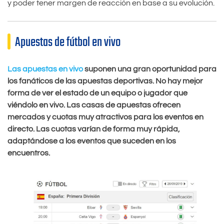
y poder tener margen de reacción en base a su evolución.
Apuestas de fútbol en vivo
Las apuestas en vivo
suponen una gran oportunidad para
los fanáticos de las apuestas deportivas. No hay mejor
forma de ver el estado de un equipo o jugador que
viéndolo en vivo. Las casas de apuestas ofrecen
mercados y cuotas muy atractivos para los eventos en
directo. Las cuotas varían de forma muy rápida,
adaptándose a los eventos que suceden en los
encuentros.