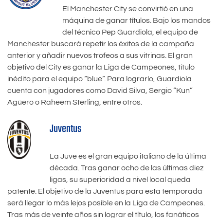
El Manchester City se convirtió en una
máquina de ganar títulos. Bajo los mandos
del técnico Pep Guardiola, el equipo de
Manchester buscará repetir los éxitos de la campaña
anterior y añadir nuevos trofeos a sus vitrinas. El gran
objetivo del City es ganar la Liga de Campeones, título
inédito para el equipo “blue”. Para lograrlo, Guardiola
cuenta con jugadores como David Silva, Sergio “Kun”
Agüero o Raheem Sterling, entre otros.
Juventus
La Juve es el gran equipo italiano de la última
década. Tras ganar ocho de las últimas diez
ligas, su superioridad a nivel local queda
patente. El objetivo de la Juventus para esta temporada
será llegar lo más lejos posible en la Liga de Campeones.
Tras más de veinte años sin lograr el título, los fanáticos