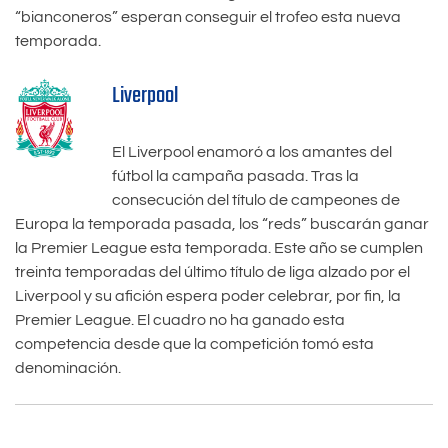
“bianconeros” esperan conseguir el trofeo esta nueva
temporada.
Liverpool
El Liverpool enamoró a los amantes del
fútbol la campaña pasada. Tras la
consecución del título de campeones de
Europa la temporada pasada, los “reds” buscarán ganar
la Premier League esta temporada. Este año se cumplen
treinta temporadas del último título de liga alzado por el
Liverpool y su afición espera poder celebrar, por fin, la
Premier League. El cuadro no ha ganado esta
competencia desde que la competición tomó esta
denominación.