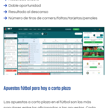
Doble oportunidad
Resultado al descanso
Número de tiros de corners/faltas/tarjetas/penales
Apuestas fútbol para hoy o corto plazo
Las apuestas a corto plazo en el fútbol son las más
populares entre los aficionados a las apuestas. Cada