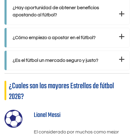
¿Hay oportunidad de obtener beneficios
apostando al fútbol?
¿Cómo empiezo a apostar en el fútbol?
¿Es el fútbol un mercado seguro y justo?
¿Cuales son las mayores Estrellas de fútbol
2026?
Lionel Messi
El considerado por muchos como mejor