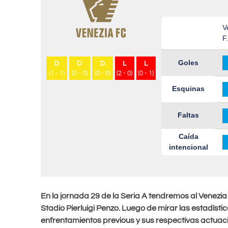
V
F
Goles
D
D
D
L
L
(1 - 1)
(0 - 0)
(0 - 0)
(2 - 0)
(0 - 1)
Esquinas
Faltas
Caída
intencional
En la jornada 29 de la Seria A tendremos al Venezia 
Stadio Pierluigi Penzo. Luego de mirar las estadíst
enfrentamientos previous y sus respectivas actuacio