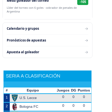
Messi goleador del torneo
-105
Líder del torneo con 6 goles · cobrador de penales de
Argentina
→
Calendario y grupos
→
Pronósticos de apuestas
→
Apuesta al goleador
SERIA A CLASIFICACIÓN
#
Equipo
Juegos
DG
Puntos
0
0
0
1
U.S. Lecce
0
0
0
2
Bologna FC