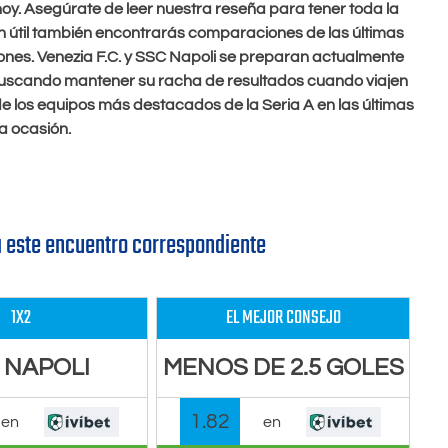
hoy. Asegúrate de leer nuestra reseña para tener toda la
 útil también encontrarás comparaciones de las últimas
ones. Venezia F.C. y SSC Napoli se preparan actualmente
s buscando mantener su racha de resultados cuando viajen
 de los equipos más destacados de la Seria A en las últimas
a ocasión.
a este encuentro correspondiente
1X2
EL MEJOR CONSEJO
 NAPOLI
MENOS DE 2.5 GOLES
1.82
en
en