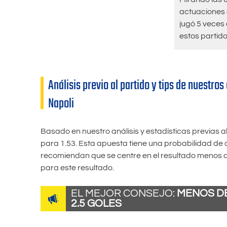
actuaciones d
jugó 5 veces
estos partido
Análisis previo al partido y tips de nuestros
Napoli
Basado en nuestro análisis y estadísticas previas al
para
1.53
. Esta apuesta tiene una probabilidad de o
recomiendan que se centre en el resultado menos d
para este resultado.
EL MEJOR CONSEJO:
MENOS D
2.5 GOLES