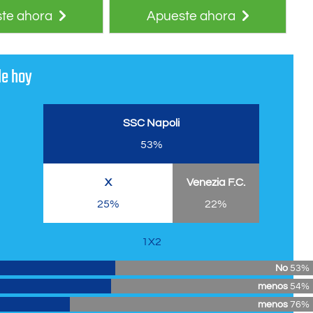
te ahora
Apueste ahora
de hoy
SSC Napoli
53%
X
Venezia F.C.
25%
22%
1X2
No
53%
menos
54%
menos
76%