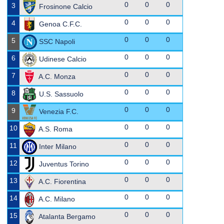
0
0
0
3
Frosinone Calcio
0
0
0
4
Genoa C.F.C.
0
0
0
5
SSC Napoli
0
0
0
6
Udinese Calcio
0
0
0
7
A.C. Monza
0
0
0
8
U.S. Sassuolo
0
0
0
9
Venezia F.C.
0
0
0
10
A.S. Roma
0
0
0
11
Inter Milano
0
0
0
12
Juventus Torino
0
0
0
13
A.C. Fiorentina
0
0
0
14
A.C. Milano
0
0
0
15
Atalanta Bergamo