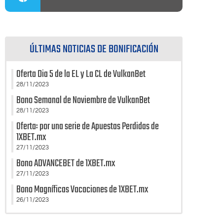
ÚLTIMAS NOTICIAS DE BONIFICACIÓN
Oferta Dia 5 de la EL y La CL de VulkanBet
28/11/2023
Bono Semanal de Noviembre de VulkanBet
28/11/2023
Oferta: por una serie de Apuestas Perdidas de
1XBET.mx
27/11/2023
Bono ADVANCEBET de 1XBET.mx
27/11/2023
Bono Magníficas Vacaciones de 1XBET.mx
26/11/2023