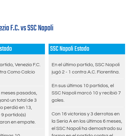
zia F.C. vs SSC Napoli
Estado
SSC Napoli Estado
artido, Venezia F.C.
En el último partido, SSC Napoli
ntra Como Calcio
jugó 2 - 1 contra A.C. Fiorentina.
En sus últimos 10 partidos, el
6 meses pasados,
SSC Napoli marcó 10 y recibió 7
ganó un total de 3
goles.
lo perdió en 13,
Con 16 victorias y 3 derrotas en
9 partido(s)
la Seria A en los últimos 6 meses,
ron en empate.
el SSC Napoli ha demostrado su
últimas 10
forma en el partido contra el