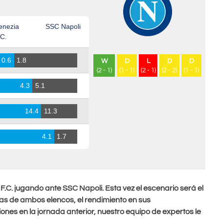
enezia
SSC Napoli
.C.
0.6
1.8
W
D
L
D
D
(2 - 1)
(1 - 1)
(2 - 1)
(2 - 2)
(1 - 1)
4.3
5.1
14.4
11.3
4.1
1.7
F.C. jugando ante SSC Napoli. Esta vez el escenario será el
icas de ambos elencos, el rendimiento en sus
nes en la jornada anterior, nuestro equipo de expertos le