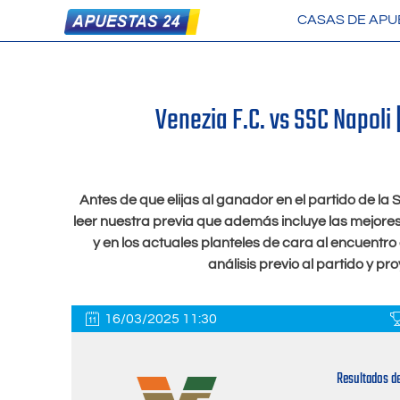
CASAS DE APU
Venezia F.C. vs SSC Napoli
Antes de que elijas al ganador en el partido de la 
leer nuestra previa que además incluye las mejore
y en los actuales planteles de cara al encuentr
análisis previo al partido y pr
16/03/2025 11:30
Resultados de