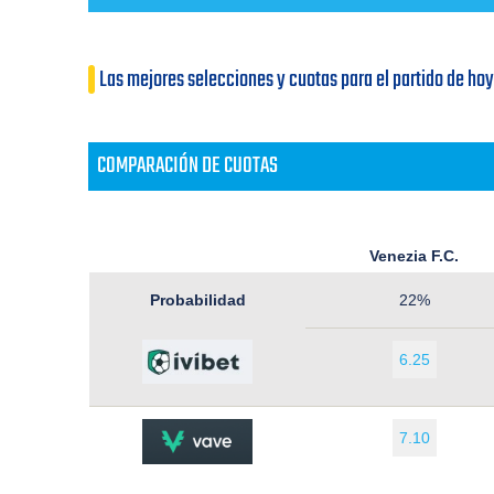
Las mejores selecciones y cuotas para el partido de hoy
COMPARACIÓN DE CUOTAS
Venezia F.C.
Probabilidad
22%
6.25
7.10