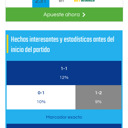
2.31
en
Apueste ahora
Hechos interesantes y estadísticas antes del
inicio del partido
1-1
12%
0-1
1-2
10%
9%
Marcador exacto