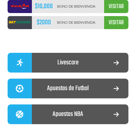
$10,000
VISITAR
BONO DE BIENVENIDA
$2000
VISITAR
BONO DE BIENVENIDA
Livescore
Apuestas de Futbol
Apuestas NBA