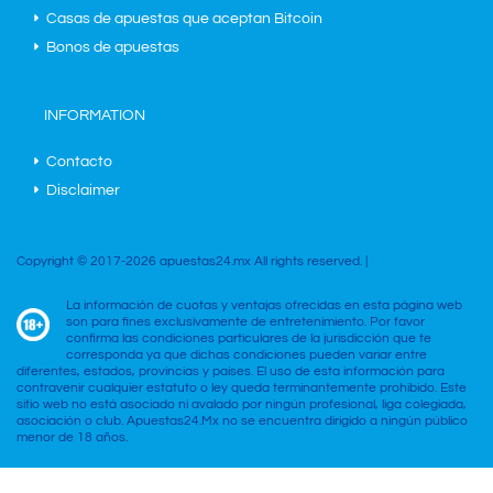
Casas de apuestas que aceptan Bitcoin
Bonos de apuestas
INFORMATION
Contacto
Disclaimer
Copyright © 2017-2026 apuestas24.mx All rights reserved. |
La información de cuotas y ventajas ofrecidas en esta página web
son para fines exclusivamente de entretenimiento. Por favor
confirma las condiciones particulares de la jurisdicción que te
corresponda ya que dichas condiciones pueden variar entre
diferentes, estados, provincias y países. El uso de esta información para
contravenir cualquier estatuto o ley queda terminantemente prohibido. Este
sitio web no está asociado ni avalado por ningún profesional, liga colegiada,
asociación o club. Apuestas24.Mx no se encuentra dirigido a ningún público
menor de 18 años.