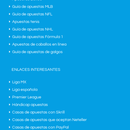
Guía de apuestas MLB
Guía de apuestas NFL
Apuestas tenis
Guía de apuestas NHL
Guía de apuestas Fórmula 1
Apuestas de caballos en línea
Guía de apuestas de galgos
ENLACES INTERESANTES
Liga MX
Liga española
Premier League
Hándicap apuestas
Casas de apuestas con Skrill
Casas de apuestas que aceptan Neteller
Casas de apuestas con PayPal