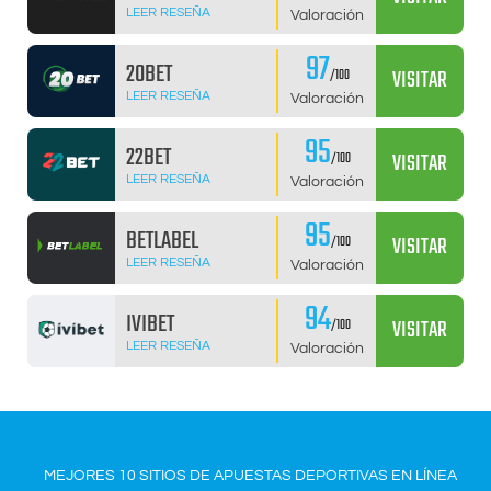
LEER RESEÑA
Valoración
97
20BET
VISITAR
/100
LEER RESEÑA
Valoración
95
22BET
VISITAR
/100
LEER RESEÑA
Valoración
95
BETLABEL
VISITAR
/100
LEER RESEÑA
Valoración
94
IVIBET
VISITAR
/100
LEER RESEÑA
Valoración
MEJORES 10 SITIOS DE APUESTAS DEPORTIVAS EN LÍNEA