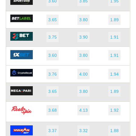
3.60
3.85
1.95
3.65
3.80
1.89
3.75
3.90
1.91
3.60
3.80
1.91
3.76
4.00
1.94
3.65
3.80
1.89
3.68
4.13
1.92
3.37
3.32
1.88