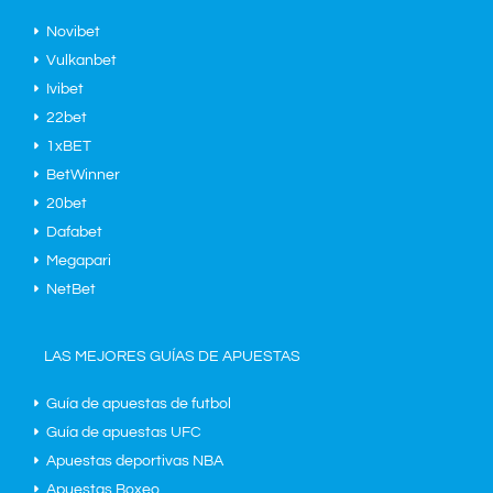
Novibet
Vulkanbet
Ivibet
22bet
1xBET
BetWinner
20bet
Dafabet
Megapari
NetBet
LAS MEJORES GUÍAS DE APUESTAS
Guía de apuestas de futbol
Guía de apuestas UFC
Apuestas deportivas NBA
Apuestas Boxeo