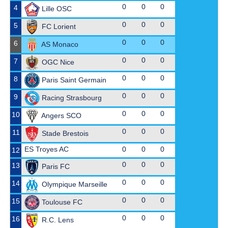
0
0
0
4
Lille OSC
0
0
0
5
FC Lorient
0
0
0
6
AS Monaco
0
0
0
7
OGC Nice
0
0
0
8
Paris Saint Germain
0
0
0
9
Racing Strasbourg
0
0
0
10
Angers SCO
0
0
0
11
Stade Brestois
ES Troyes AC
0
0
0
12
0
0
0
13
Paris FC
0
0
0
14
Olympique Marseille
0
0
0
15
Toulouse FC
0
0
0
16
R.C. Lens