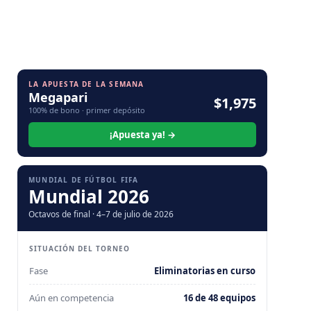
LA APUESTA DE LA SEMANA
Megapari
$1,975
100% de bono · primer depósito
¡Apuesta ya! →
MUNDIAL DE FÚTBOL FIFA
Mundial 2026
Octavos de final · 4–7 de julio de 2026
SITUACIÓN DEL TORNEO
Fase
Eliminatorias en curso
Aún en competencia
16 de 48 equipos