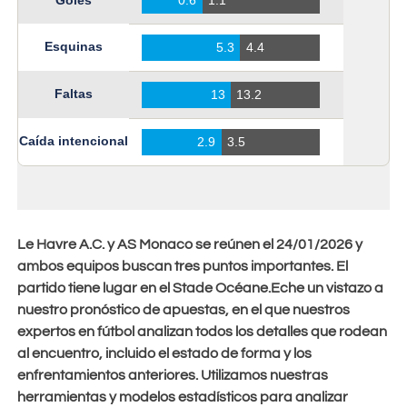
Esquinas
5.3
4.4
Faltas
13
13.2
Caída intencional
2.9
3.5
Le Havre A.C. y AS Monaco se reúnen el
24/01/2026
y
ambos equipos buscan tres puntos importantes. El
partido tiene lugar en el Stade Océane.Eche un vistazo a
nuestro pronóstico de apuestas, en el que nuestros
expertos en fútbol analizan todos los detalles que rodean
al encuentro, incluido el estado de forma y los
enfrentamientos anteriores. Utilizamos nuestras
herramientas y modelos estadísticos para analizar