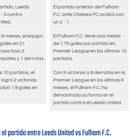
partido, Leeds
El partido anterior del Fulham
 - 3 contra
F.C. ante Chelsea FC acabó con
ited.
un 2 - 1.
s 6 meses, el equipo
El Fulham F.C. tiene una media
goles en 21
de 1.75 goles por partido en
casa tuvo 2
Premier League en los últimos 10
empates y 1 derrotas.
partidos.
s 10 partidos, el
Con 9 victorias y 8 derrotas en la
logró 2 victorias.
Premier League en los últimos 6
cibió 1.9 goles en
meses, el Fulham F.C. ha
demostrado su forma en el
partido contra el Leeds United.
el partido entre Leeds United vs Fulham F.C.