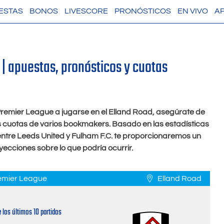
ESTAS
BONOS
LIVESCORE
PRONÓSTICOS
EN VIVO
A
 | apuestas, pronósticos y cuotas
a Premier League a jugarse en el Elland Road, asegúrate de
s cuotas de varios bookmakers. Basado en las estadísticas
 entre Leeds United y Fulham F.C. te proporcionaremos un
oyecciones sobre lo que podría ocurrir.
emier League
Elland Road
 los últimos 10 partidos