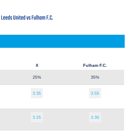
 Leeds United vs Fulham F.C.
X
Fulham F.C.
25%
35%
3.35
3.55
3.25
3.30