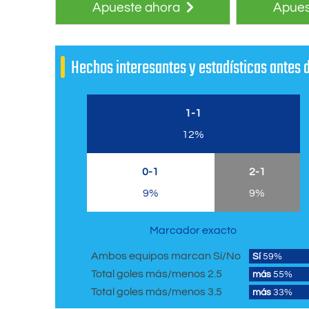
Apueste ahora
Apues
Hechos interesantes y estadísticas antes de
1-1
12%
0-1
2-1
9%
9%
Marcador exacto
Ambos equipos marcan Sí/No
Sí
59%
Total goles más/menos 2.5
más
55%
Total goles más/menos 3.5
más
33%