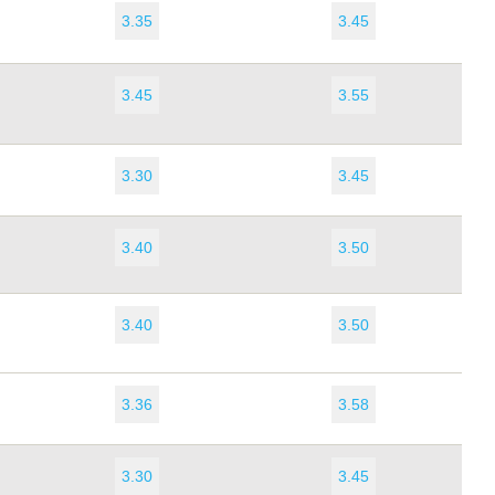
3.35
3.45
3.45
3.55
3.30
3.45
3.40
3.50
3.40
3.50
3.36
3.58
3.30
3.45