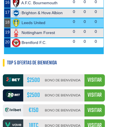
0
0
0
16
A.F.C. Bournemouth
0
0
0
17
Brighton & Hove Albion
0
0
0
18
Leeds United
0
0
0
19
Nottingham Forest
0
0
0
20
Brentford F.C.
TOP 5 OFERTAS DE BIENVENIDA
$2500
VISITAR
BONO DE BIENVENIDA
$2500
VISITAR
BONO DE BIENVENIDA
€150
VISITAR
BONO DE BIENVENIDA
1BTC
VISITAR
BONO DE BIENVENIDA