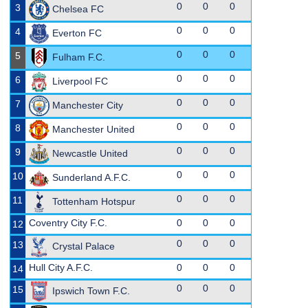
0
0
0
3
Chelsea FC
0
0
0
4
Everton FC
0
0
0
5
Fulham F.C.
0
0
0
6
Liverpool FC
0
0
0
7
Manchester City
0
0
0
8
Manchester United
0
0
0
9
Newcastle United
0
0
0
10
Sunderland A.F.C.
0
0
0
11
Tottenham Hotspur
Coventry City F.C.
0
0
0
12
0
0
0
13
Crystal Palace
Hull City A.F.C.
0
0
0
14
0
0
0
15
Ipswich Town F.C.