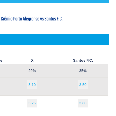
 Grêmio Porto Alegrense vs Santos F.C.
se
X
Santos F.C.
29%
35%
3.10
3.50
3.25
3.80