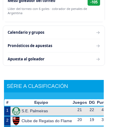
Messi goleador del torneo
-105
Líder del torneo con 6 goles · cobrador de penales de
Argentina
→
Calendario y grupos
→
Pronósticos de apuestas
→
Apuesta al goleador
SÉRIE A CLASIFICACIÓN
#
Equipo
Juegos
DG
Puntos
21
22
47
1
S.E. Palmeiras
20
19
39
2
Clube de Regatas do Flamengo