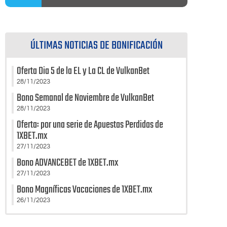
ÚLTIMAS NOTICIAS DE BONIFICACIÓN
Oferta Dia 5 de la EL y La CL de VulkanBet
28/11/2023
Bono Semanal de Noviembre de VulkanBet
28/11/2023
Oferta: por una serie de Apuestas Perdidas de
1XBET.mx
27/11/2023
Bono ADVANCEBET de 1XBET.mx
27/11/2023
Bono Magníficas Vacaciones de 1XBET.mx
26/11/2023