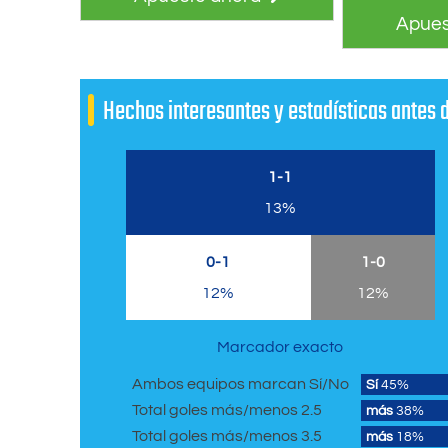
Apues
Hechos interesantes y estadísticas antes de
1-1
13%
0-1
1-0
12%
12%
Marcador exacto
Ambos equipos marcan Sí/No
Sí
45%
Total goles más/menos 2.5
más
38%
Total goles más/menos 3.5
más
18%