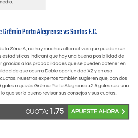
medio.
e Grêmio Porto Alegrense vs Santos F.C.
s de la Série A, no hay muchas alternativas que puedan ser
 estadísticas indicant que hay una buena posibilidad de
r gracias a las probabilidades que se pueden obtener en
ilidad de que ocurra Doble oportunidad X2 y en esa
uotas. Nuestros expertos también sugieren que, con dos
 goles o quizás Grêmio Porto Alegrense +2.5 goles sea una
 lo que sería bueno revisar sus consejos y sus cuotas.
1.75
CUOTA:
APUESTE AHORA