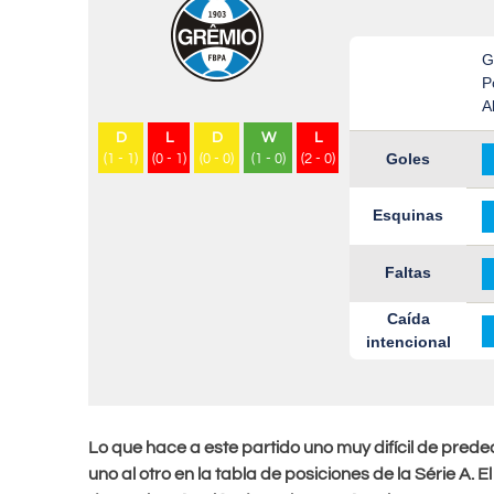
G
P
A
D
L
D
W
L
Goles
(1 - 1)
(0 - 1)
(0 - 0)
(1 - 0)
(2 - 0)
Esquinas
Faltas
Caída
intencional
Lo que hace a este partido uno muy difícil de pre
uno al otro en la tabla de posiciones de la Série A. 