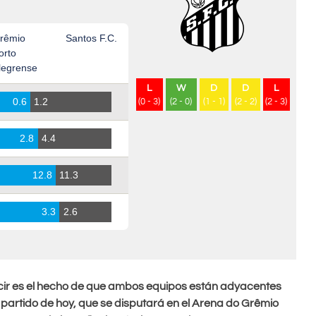
rêmio
Santos F.C.
orto
legrense
L
W
D
D
L
0.6
1.2
(0 - 3)
(2 - 0)
(1 - 1)
(2 - 2)
(2 - 3)
2.8
4.4
12.8
11.3
3.3
2.6
decir es el hecho de que ambos equipos están adyacentes
El partido de hoy, que se disputará en el Arena do Grêmio