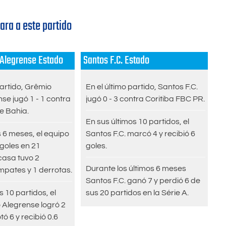
ara a este partido
 Alegrense Estado
Santos F.C. Estado
partido, Grêmio
En el último partido, Santos F.C.
se jugó 1 - 1 contra
jugó 0 - 3 contra Coritiba FBC PR.
e Bahia.
En sus últimos 10 partidos, el
s 6 meses, el equipo
Santos F.C. marcó 4 y recibió 6
goles en 21
goles.
casa tuvo 2
Durante los últimos 6 meses
empates y 1 derrotas.
Santos F.C. ganó 7 y perdió 6 de
s 10 partidos, el
sus 20 partidos en la Série A.
 Alegrense logró 2
tó 6 y recibió 0.6