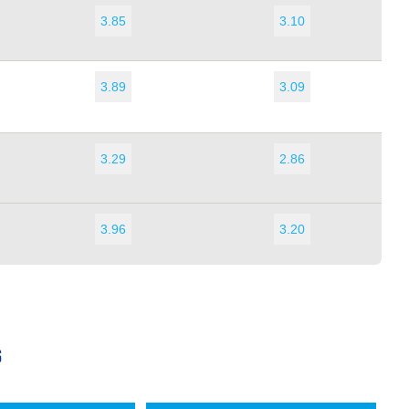
3.85
3.10
3.89
3.09
3.29
2.86
3.96
3.20
s