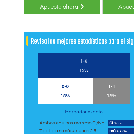
Apueste ahora
Apues
Revisa las mejores estadísticas para el sig
1-0
15%
0-0
1-1
15%
13%
Marcador exacto
Ambos equipos marcan Sí/No
Sí
38%
Total goles más/menos 2.5
más
30%