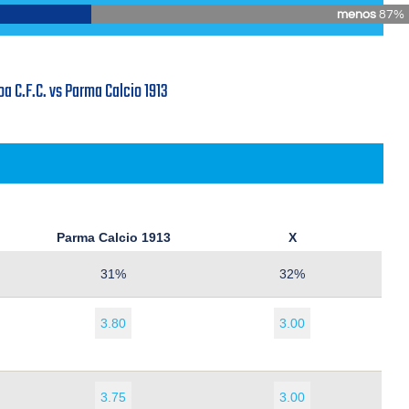
menos
87%
a C.F.C. vs Parma Calcio 1913
Parma Calcio 1913
X
31%
32%
3.80
3.00
3.75
3.00