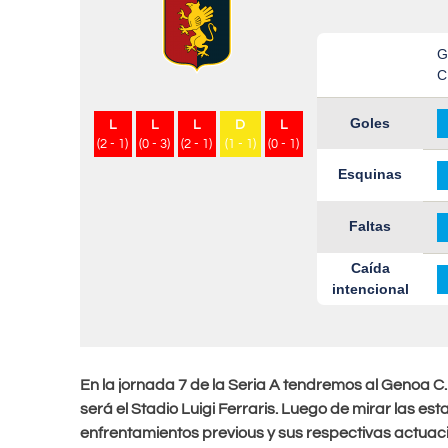
G
C
Goles
L
L
L
D
L
(2 - 1)
(0 - 3)
(2 - 1)
(1 - 1)
(0 - 1)
Esquinas
Faltas
Caída
intencional
En la jornada 7 de la Seria A tendremos al Genoa C
será el Stadio Luigi Ferraris. Luego de mirar las es
enfrentamientos previous y sus respectivas actuacio