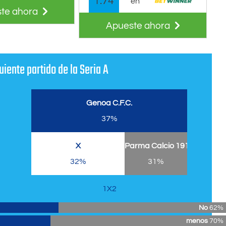
1.74
en
te ahora
Apueste ahora
uiente partido de la Seria A
Genoa C.F.C.
37%
X
Parma Calcio 1913
32%
31%
1X2
No
62%
menos
70%