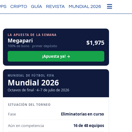
PPS
CRIPTO
GUÍA
REVISTA
MUNDIAL 2026
LA APUESTA DE LA SEMANA
Megapari
$1,975
100% de bono · primer depósito
¡Apuesta ya! →
MUNDIAL DE FÚTBOL FIFA
Mundial 2026
Octavos de final · 4–7 de julio de 2026
SITUACIÓN DEL TORNEO
Fase
Eliminatorias en curso
Aún en competencia
16 de 48 equipos