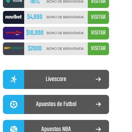
1BTC
VISITAR
BONO DE BIENVENIDA
$4,000
VISITAR
BONO DE BIENVENIDA
$10,000
VISITAR
BONO DE BIENVENIDA
$2000
VISITAR
BONO DE BIENVENIDA
Livescore
Apuestas de Futbol
Apuestas NBA