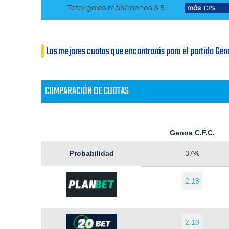
Total goles más/menos 3.5
más
13%
Las mejores cuotas que encontrarás para el partido Geno
COMPARACIÓN DE CUOTAS
Genoa C.F.C.
Probabilidad
37%
2.18
2.10