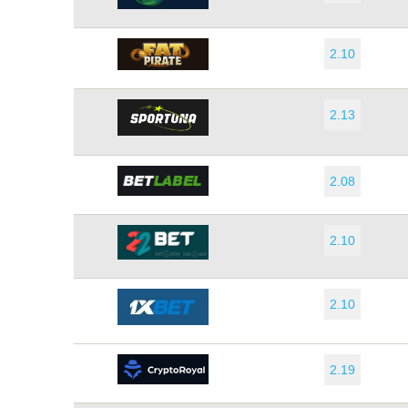
2.10
2.13
2.08
2.10
2.10
2.19