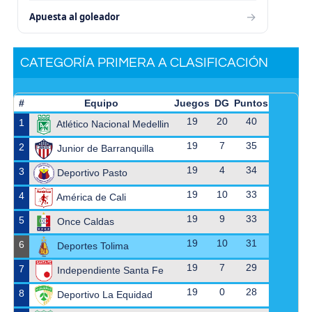
→
Apuesta al goleador
CATEGORÍA PRIMERA A CLASIFICACIÓN
#
Equipo
Juegos
DG
Puntos
19
20
40
1
Atlético Nacional Medellin
19
7
35
2
Junior de Barranquilla
19
4
34
3
Deportivo Pasto
19
10
33
4
América de Cali
19
9
33
5
Once Caldas
19
10
31
6
Deportes Tolima
19
7
29
7
Independiente Santa Fe
19
0
28
8
Deportivo La Equidad