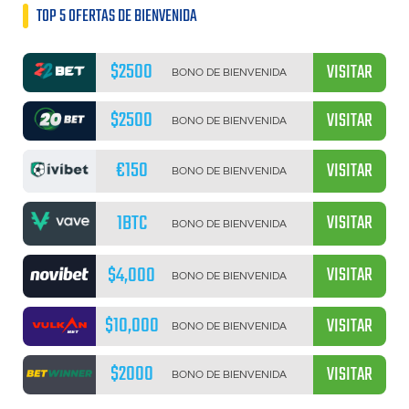
TOP 5 OFERTAS DE BIENVENIDA
$2500
VISITAR
BONO DE BIENVENIDA
$2500
VISITAR
BONO DE BIENVENIDA
€150
VISITAR
BONO DE BIENVENIDA
1BTC
VISITAR
BONO DE BIENVENIDA
$4,000
VISITAR
BONO DE BIENVENIDA
$10,000
VISITAR
BONO DE BIENVENIDA
$2000
VISITAR
BONO DE BIENVENIDA