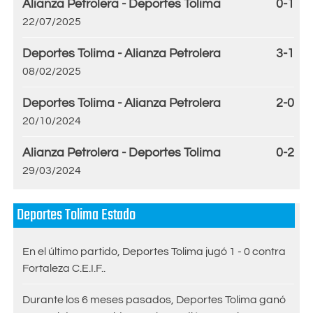
Alianza Petrolera - Deportes Tolima
0-1
22/07/2025
Deportes Tolima - Alianza Petrolera
3-1
08/02/2025
Deportes Tolima - Alianza Petrolera
2-0
20/10/2024
Alianza Petrolera - Deportes Tolima
0-2
29/03/2024
Deportes Tolima Estado
En el último partido, Deportes Tolima jugó 1 - 0 contra
Fortaleza C.E.I.F..
Durante los 6 meses pasados, Deportes Tolima ganó