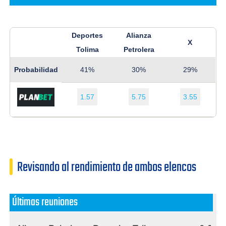
Deportes
Alianza
X
Tolima
Petrolera
Probabilidad
41%
30%
29%
1.57
5.75
3.55
Revisando al rendimiento de ambos elencos
Últimas reuniones