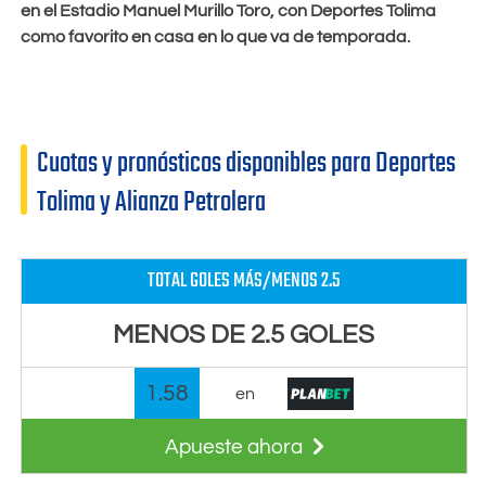
en el Estadio Manuel Murillo Toro, con Deportes Tolima
como favorito en casa en lo que va de temporada.
Cuotas y pronósticos disponibles para Deportes
Tolima y Alianza Petrolera
TOTAL GOLES MÁS/MENOS 2.5
MENOS DE 2.5 GOLES
1.58
en
Apueste ahora