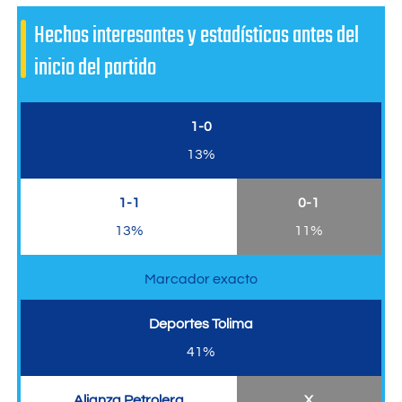
Hechos interesantes y estadísticas antes del
inicio del partido
1-0
13%
1-1
0-1
13%
11%
Marcador exacto
Deportes Tolima
41%
Alianza Petrolera
X