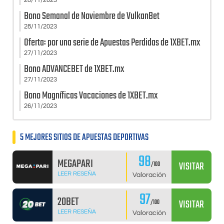
28/11/2023
Bono Semanal de Noviembre de VulkanBet
28/11/2023
Oferta: por una serie de Apuestas Perdidas de 1XBET.mx
27/11/2023
Bono ADVANCEBET de 1XBET.mx
27/11/2023
Bono Magníficas Vacaciones de 1XBET.mx
26/11/2023
5 MEJORES SITIOS DE APUESTAS DEPORTIVAS
98
MEGAPARI
VISITAR
/100
LEER RESEÑA
Valoración
97
20BET
VISITAR
/100
LEER RESEÑA
Valoración