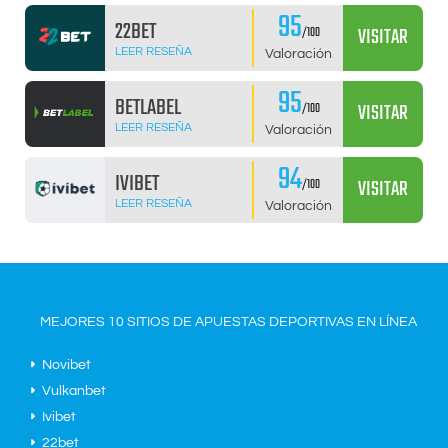
95
22BET
VISITAR
/100
LEER RESEÑA
Valoración
95
BETLABEL
VISITAR
/100
LEER RESEÑA
Valoración
94
IVIBET
VISITAR
/100
LEER RESEÑA
Valoración
MEJORES 10 SITIOS DE APUESTAS DEPORTIVAS EN LÍNEA
Novibet
Vulkanbet
Ivibet
22bet