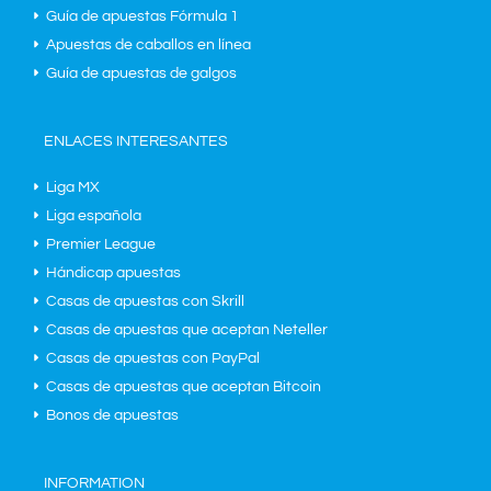
Guía de apuestas Fórmula 1
Apuestas de caballos en línea
Guía de apuestas de galgos
ENLACES INTERESANTES
Liga MX
Liga española
Premier League
Hándicap apuestas
Casas de apuestas con Skrill
Casas de apuestas que aceptan Neteller
Casas de apuestas con PayPal
Casas de apuestas que aceptan Bitcoin
Bonos de apuestas
INFORMATION