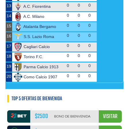
0
0
0
13
A.C. Fiorentina
0
0
0
14
A.C. Milano
0
0
0
15
Atalanta Bergamo
0
0
0
16
S.S. Lazio Roma
0
0
0
17
Cagliari Calcio
0
0
0
18
Torino F.C.
0
0
0
19
Parma Calcio 1913
0
0
0
20
Como Calcio 1907
TOP 5 OFERTAS DE BIENVENIDA
$2500
VISITAR
BONO DE BIENVENIDA