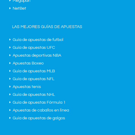
Megapari
NetBet
LAS MEJORES GUÍAS DE APUESTAS
Guía de apuestas de futbol
Guía de apuestas UFC
Apuestas deportivas NBA
Apuestas Boxeo
Guía de apuestas MLB
Guía de apuestas NFL
Apuestas tenis
Guía de apuestas NHL
Guía de apuestas Fórmula 1
Apuestas de caballos en línea
Guía de apuestas de galgos