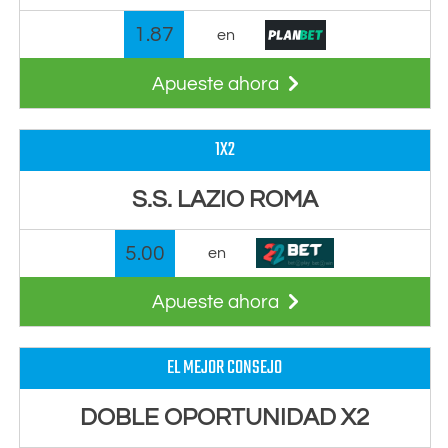
1.87
en
Apueste ahora
1X2
S.S. LAZIO ROMA
5.00
en
Apueste ahora
EL MEJOR CONSEJO
DOBLE OPORTUNIDAD X2