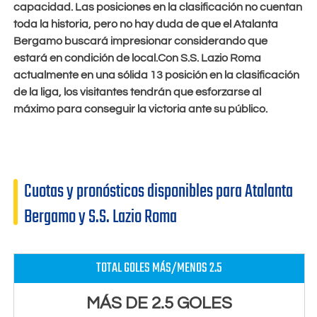
capacidad. Las posiciones en la clasificación no cuentan
toda la historia, pero no hay duda de que el Atalanta
Bergamo buscará impresionar considerando que
estará en condición de local.Con S.S. Lazio Roma
actualmente en una sólida 13 posición en la clasificación
de la liga, los visitantes tendrán que esforzarse al
máximo para conseguir la victoria ante su público.
Cuotas y pronósticos disponibles para Atalanta
Bergamo y S.S. Lazio Roma
TOTAL GOLES MÁS/MENOS 2.5
MÁS DE 2.5 GOLES