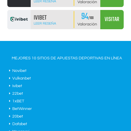
LEER RESEÑA
Valoración
94
IVIBET
VISITAR
/100
LEER RESEÑA
Valoración
MEJORES 10 SITIOS DE APUESTAS DEPORTIVAS EN LÍNEA
Novibet
Vulkanbet
Ivibet
22bet
1xBET
BetWinner
20bet
Dafabet