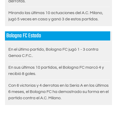
derrotas.
Mirando las últimas 10 actuaciones del A.C. Milano,
jugó 5 veces en casa y ganó 3 de estos partidos.
Bologna FC Estado
En el último partido, Bologna FC jugó 1 - 3 contra
Genoa C.F.C..
En sus últimos 10 partidos, el Bologna FC marcó 4 y
recibió 8 goles.
Con 6 victorias y 4 derrotas en la Seria A en los últimos
6 meses, el Bologna FC ha demostrado su forma en el
partido contra el A.C. Milano.