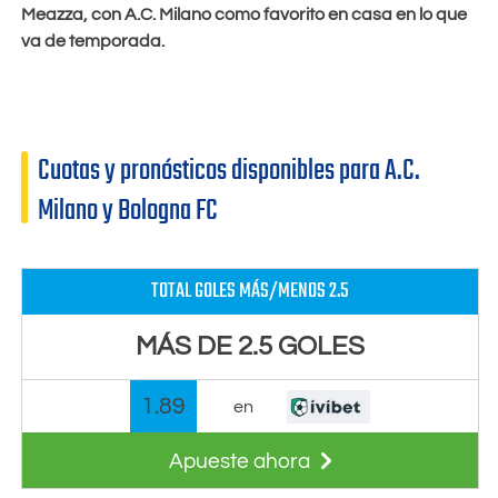
Meazza, con A.C. Milano como favorito en casa en lo que
va de temporada.
Cuotas y pronósticos disponibles para A.C.
Milano y Bologna FC
TOTAL GOLES MÁS/MENOS 2.5
MÁS DE 2.5 GOLES
1.89
en
Apueste ahora