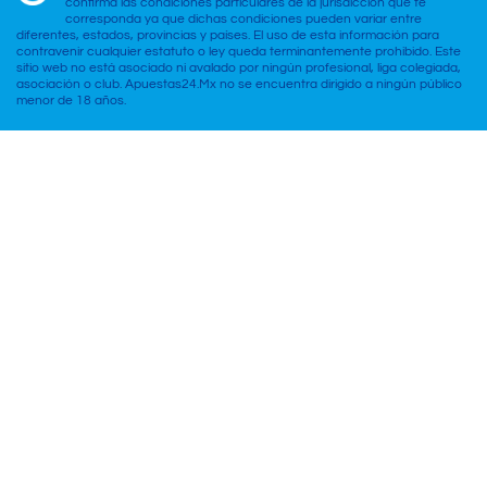
confirma las condiciones particulares de la jurisdicción que te
corresponda ya que dichas condiciones pueden variar entre
diferentes, estados, provincias y países. El uso de esta información para
contravenir cualquier estatuto o ley queda terminantemente prohibido. Este
sitio web no está asociado ni avalado por ningún profesional, liga colegiada,
asociación o club. Apuestas24.Mx no se encuentra dirigido a ningún público
menor de 18 años.