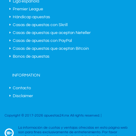
Liga española
Premier League
Hándicap apuestas
Casas de apuestas con Skrill
Casas de apuestas que aceptan Neteller
Casas de apuestas con PayPal
Casas de apuestas que aceptan Bitcoin
Bonos de apuestas
INFORMATION
Contacto
Disclaimer
Copyright © 2017-2026 apuestas24.mx All rights reserved. |
La información de cuotas y ventajas ofrecidas en esta página web
son para fines exclusivamente de entretenimiento. Por favor