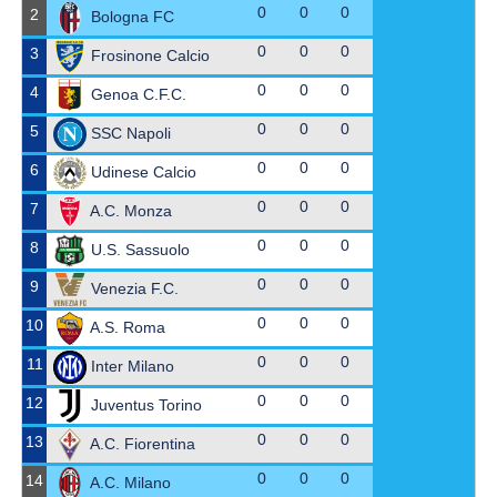
0
0
0
2
Bologna FC
0
0
0
3
Frosinone Calcio
0
0
0
4
Genoa C.F.C.
0
0
0
5
SSC Napoli
0
0
0
6
Udinese Calcio
0
0
0
7
A.C. Monza
0
0
0
8
U.S. Sassuolo
0
0
0
9
Venezia F.C.
0
0
0
10
A.S. Roma
0
0
0
11
Inter Milano
0
0
0
12
Juventus Torino
0
0
0
13
A.C. Fiorentina
0
0
0
14
A.C. Milano