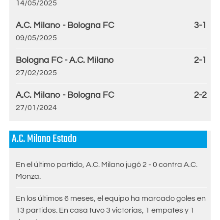
14/05/2025
A.C. Milano - Bologna FC
3-1
09/05/2025
Bologna FC - A.C. Milano
2-1
27/02/2025
A.C. Milano - Bologna FC
2-2
27/01/2024
A.C. Milano Estado
En el último partido, A.C. Milano jugó 2 - 0 contra A.C.
Monza.
En los últimos 6 meses, el equipo ha marcado goles en
13 partidos. En casa tuvo 3 victorias, 1 empates y 1