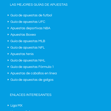
LAS MEJORES GUÍAS DE APUESTAS
Guía de apuestas de futbol
Guía de apuestas UFC
Apuestas deportivas NBA
Apuestas Boxeo
Guía de apuestas MLB
Guía de apuestas NFL
Apuestas tenis
Guía de apuestas NHL
Guía de apuestas Fórmula 1
Apuestas de caballos en línea
Guía de apuestas de galgos
ENLACES INTERESANTES
Liga MX