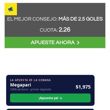
EL MEJOR CONSEJO:
MÁS DE 2.5 GOLES
2.26
CUOTA:
APUESTE AHORA
LA APUESTA DE LA SEMANA
Megapari
$1,975
100% de bono · primer depósito
¡Apuesta ya! →