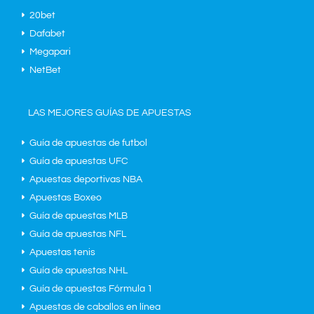
20bet
Dafabet
Megapari
NetBet
LAS MEJORES GUÍAS DE APUESTAS
Guía de apuestas de futbol
Guía de apuestas UFC
Apuestas deportivas NBA
Apuestas Boxeo
Guía de apuestas MLB
Guía de apuestas NFL
Apuestas tenis
Guía de apuestas NHL
Guía de apuestas Fórmula 1
Apuestas de caballos en línea