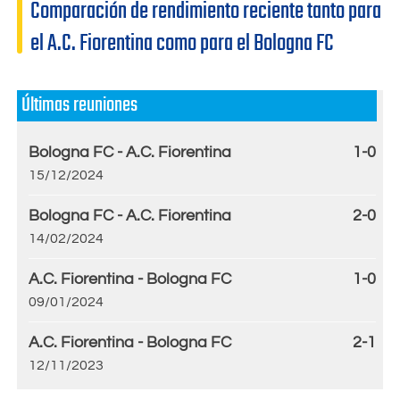
Comparación de rendimiento reciente tanto para
el A.C. Fiorentina como para el Bologna FC
Últimas reuniones
Bologna FC - A.C. Fiorentina
1-0
15/12/2024
Bologna FC - A.C. Fiorentina
2-0
14/02/2024
A.C. Fiorentina - Bologna FC
1-0
09/01/2024
A.C. Fiorentina - Bologna FC
2-1
12/11/2023