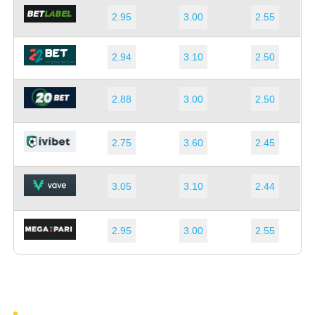
2.95
3.00
2.55
2.94
3.10
2.50
2.88
3.00
2.50
2.75
3.60
2.45
3.05
3.10
2.44
2.95
3.00
2.55