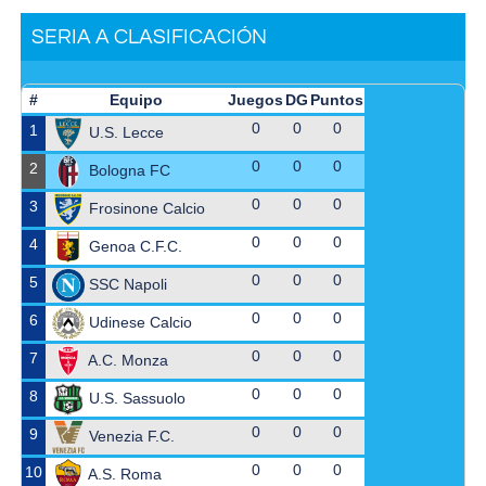
SERIA A CLASIFICACIÓN
#
Equipo
Juegos
DG
Puntos
0
0
0
1
U.S. Lecce
0
0
0
2
Bologna FC
0
0
0
3
Frosinone Calcio
0
0
0
4
Genoa C.F.C.
0
0
0
5
SSC Napoli
0
0
0
6
Udinese Calcio
0
0
0
7
A.C. Monza
0
0
0
8
U.S. Sassuolo
0
0
0
9
Venezia F.C.
0
0
0
10
A.S. Roma