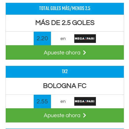
TOTAL GOLES MÁS/MENOS 2.5
MÁS DE 2.5 GOLES
2.20
en
Apueste ahora
1X2
BOLOGNA FC
2.55
en
Apueste ahora