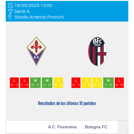
18/05/2025 13:00
Seria A
Stadio Artemio Franchi
L
L
W
W
D
L
D
D
W
L
(2 - 1)
(1 - 0)
(2 - 1)
(1 - 2)
(0 - 0)
(3 - 1)
(1 - 1)
(0 - 0)
(1 - 0)
(2 - 0)
Resultados de los últimos 10 partidos
A.C. Fiorentina
Bologna FC