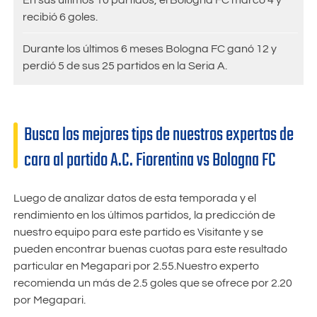
recibió 6 goles.
Durante los últimos 6 meses Bologna FC ganó 12 y
perdió 5 de sus 25 partidos en la Seria A.
Busca los mejores tips de nuestros expertos de
cara al partido A.C. Fiorentina vs Bologna FC
Luego de analizar datos de esta temporada y el
rendimiento en los últimos partidos, la predicción de
nuestro equipo para este partido es Visitante y se
pueden encontrar buenas cuotas para este resultado
particular en
Megapari
por
2.55
.Nuestro experto
recomienda un más de 2.5 goles que se ofrece por
2.20
por
Megapari
.