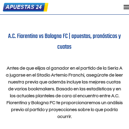
A.C. Fiorentina vs Bologna FC | apuestas, pronósticos y
cuotas
Antes de que elijas al ganador en el partido de la Seria A
a jugarse en el Stadio Artemio Franchi, asegúrate de leer
nuestra previa que además incluye las mejores cuotas
de varios bookmakers. Basado en las estadísticas y en
los actuales planteles de cara al encuentro entre A.C.
Fiorentina y Bologna FC te proporcionaremos un análisis
previo al partido y proyecciones sobre lo que podría
ocurrir.