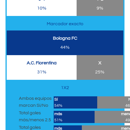
10%
9%
Marcador exacto
Bologna FC
44%
A.C. Fiorentina
X
31%
25%
1X2
Ambos equipos
Sí
marcan Sí/No
54%
4
Total goles
más
men
más/menos 2.5
51%
4
Total goles
más
men