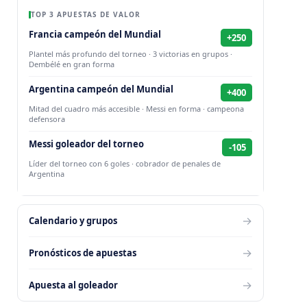
TOP 3 APUESTAS DE VALOR
Francia campeón del Mundial
+250
Plantel más profundo del torneo · 3 victorias en grupos ·
Dembélé en gran forma
Argentina campeón del Mundial
+400
Mitad del cuadro más accesible · Messi en forma · campeona
defensora
Messi goleador del torneo
-105
Líder del torneo con 6 goles · cobrador de penales de
Argentina
→
Calendario y grupos
→
Pronósticos de apuestas
→
Apuesta al goleador