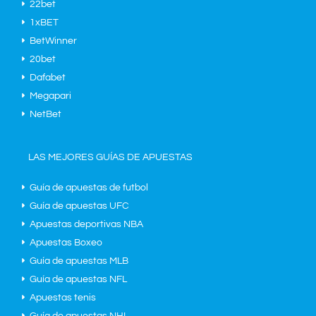
22bet
1xBET
BetWinner
20bet
Dafabet
Megapari
NetBet
LAS MEJORES GUÍAS DE APUESTAS
Guía de apuestas de futbol
Guía de apuestas UFC
Apuestas deportivas NBA
Apuestas Boxeo
Guía de apuestas MLB
Guía de apuestas NFL
Apuestas tenis
Guía de apuestas NHL