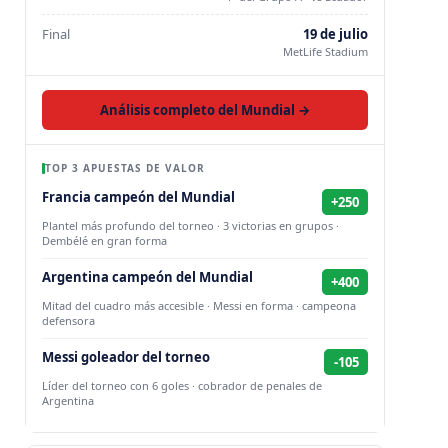
Final
19 de julio
MetLife Stadium
Análisis completo del Mundial →
TOP 3 APUESTAS DE VALOR
Francia campeón del Mundial
+250
Plantel más profundo del torneo · 3 victorias en grupos ·
Dembélé en gran forma
Argentina campeón del Mundial
+400
Mitad del cuadro más accesible · Messi en forma · campeona
defensora
Messi goleador del torneo
-105
Líder del torneo con 6 goles · cobrador de penales de
Argentina