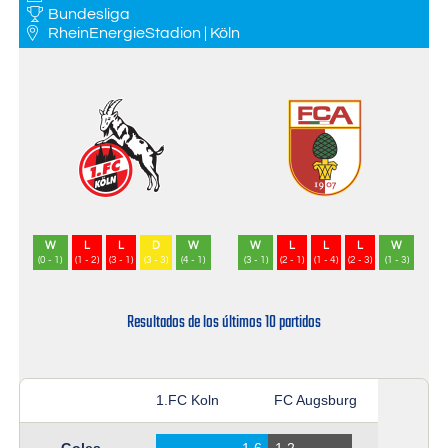
Bundesliga
RheinEnergieStadion | Köln
W
L
L
D
W
W
L
L
L
W
(0 - 1)
(1 - 2)
(3 - 1)
(3 - 3)
(4 - 1)
(3 - 1)
(2 - 1)
(1 - 4)
(2 - 3)
(1 - 3)
Resultados de los últimos 10 partidos
1.FC Koln
FC Augsburg
Goles
1.6
1.2