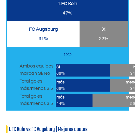
1.FC Koln
47%
FC Augsburg
X
31%
22%
1X2
Ambos equipos
Sí
marcan Sí/No
66%
3
Total goles
más
men
más/menos 2.5
66%
3
Total goles
más
men
más/menos 3.5
44%
5
1.FC Koln vs FC Augsburg | Mejores cuotas