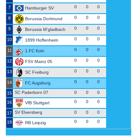
0
0
0
7
Hamburger SV
0
0
0
8
Borussia Dortmund
0
0
0
9
Borussia M'gladbach
0
0
0
10
1899 Hoffenheim
0
0
0
11
1.FC Koln
0
0
0
12
FSV Mainz 05
0
0
0
13
SC Freiburg
0
0
0
14
FC Augsburg
SC Paderborn 07
0
0
0
15
0
0
0
16
VfB Stuttgart
SV Elversberg
0
0
0
17
0
0
0
18
RB Leipzig