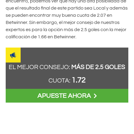
encuentro, podemos ver que hay una alta posibilidad de
que el resultado final de este partido sea Local y además
se pueden encontrar muy buena cuota de
2.07
en
Betwinner
. Sin embargo, el mejor consejo de nuestros
expertos es para la opción más de 2.5 goles con la mejor
calificación de
1.66
en
Betwinner
.
EL MEJOR CONSEJO:
MÁS DE 2.5 GOLES
1.72
CUOTA:
APUESTE AHORA