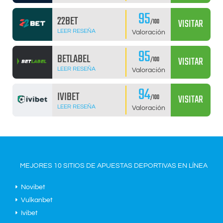
95
22BET
VISITAR
/100
LEER RESEÑA
Valoración
95
BETLABEL
VISITAR
/100
LEER RESEÑA
Valoración
94
IVIBET
VISITAR
/100
LEER RESEÑA
Valoración
MEJORES 10 SITIOS DE APUESTAS DEPORTIVAS EN LÍNEA
Novibet
Vulkanbet
Ivibet