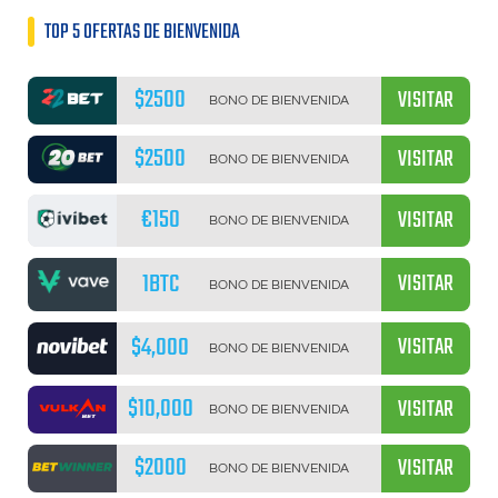
TOP 5 OFERTAS DE BIENVENIDA
$2500
VISITAR
BONO DE BIENVENIDA
$2500
VISITAR
BONO DE BIENVENIDA
€150
VISITAR
BONO DE BIENVENIDA
1BTC
VISITAR
BONO DE BIENVENIDA
$4,000
VISITAR
BONO DE BIENVENIDA
$10,000
VISITAR
BONO DE BIENVENIDA
$2000
VISITAR
BONO DE BIENVENIDA